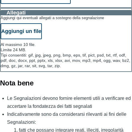
Allegati
Aggiungi qui eventuali allegati a sostegno della segnalazione
File
Aggiungi un file
Al massimo 10 file.
Limite 24 MB.
Tipi consentiti: gif, jpg, jpeg, png, bmp, eps, tif, pict, psd, txt, rtf, odf,
pdf, doc, docx, ppt, pptx, xls, xlsx, avi, mov, mp3, mp4, ogg, wav, bz2,
dmg, gz, jar, rar, sit, svg, tar, zip.
Nota bene
Le Segnalazioni devono fornire elementi utili a verificare ed
accertare la fondatezza dei fatti segnalati
Indicativamente sono da considerarsi rilevanti ai fini delle
Segnalazioni:
fatti che possano integrare reati, illeciti, irregolarità